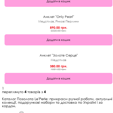
Додати в кошик
★
0.0 (0)
60%
Анклет "Only Pearl"
Медсплав, Річкові Перлини
890.00 грн.
2225.00 грн.
Додати в кошик
★
0.0 (0)
1+1
Анклет "Золоте Серце"
Медсплав
380.00 грн.
1551.02 грн.
Додати в кошик
1
переглянуто
4
товарів з
4
Каталог Позолота Le'Perle: прикраси ручної роботи, актуальні
колекції, подарункові набори та доставка по Україні і за
кордон.