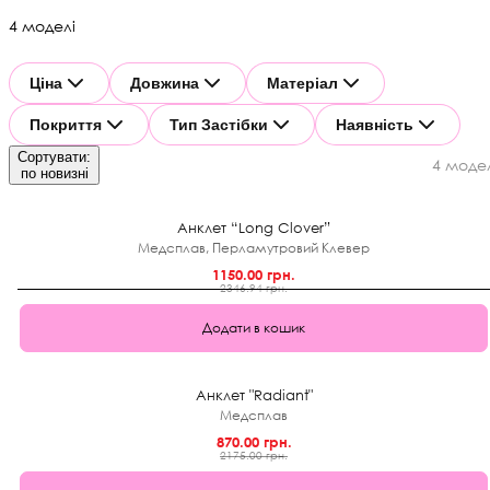
4 моделі
Ціна
Довжина
Матеріал
Покриття
Тип Застібки
Наявність
Сортувати:
4 моде
★
по новизні
0.0 (0)
51%
Анклет “Long Clover”
Медсплав, Перламутровий Клевер
1150.00 грн.
2346.94 грн.
Додати в кошик
★
0.0 (0)
60%
Анклет "Radiant"
Медсплав
870.00 грн.
2175.00 грн.