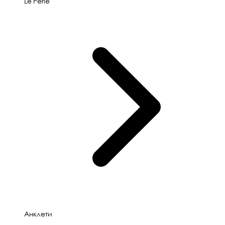
Le'Perle
Анклети