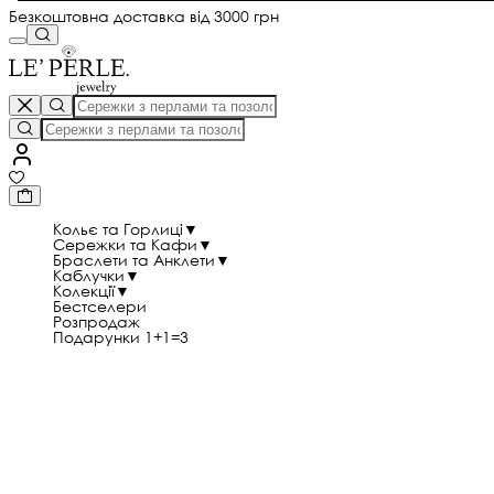
Безкоштовна доставка від 3000 грн
Кольє та Горлиці
▼
Сережки та Кафи
▼
Браслети та Анклети
▼
Каблучки
▼
Колекції
▼
Бестселери
Розпродаж
Подарунки 1+1=3