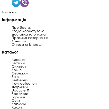
Головна
Інформація
Про бренд
Угода користувача
Доставка та оплата
Правила повернення
Контакти
Оптова співпраця
Каталог
Мотанки
Весільні
Силянки
Кольє
Сережки
Sale
Bestsellers
New collection
Тваринки
Upcycle ♻️
Браслети
Горлиці
Сети
Каблучки
Кафи