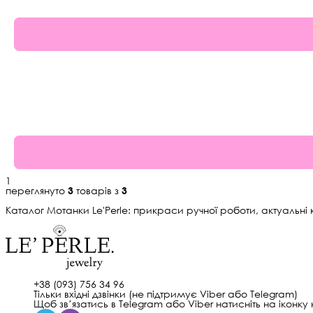
68%
1
переглянуто
3
товарів з
3
Каталог Мотанки Le'Perle: прикраси ручної роботи, актуальні к
+38 (093) 756 34 96
Тільки вхідні дзвінки (не підтримує Viber або Telegram)
Щоб звʼязатись в Telegram або Viber натисніть на іконку