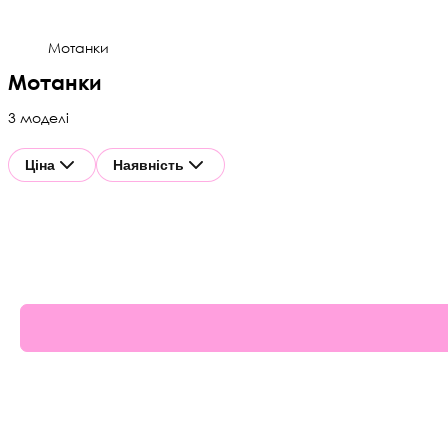
Мотанки
Мотанки
3 моделі
Ціна
Наявність
67%
69%