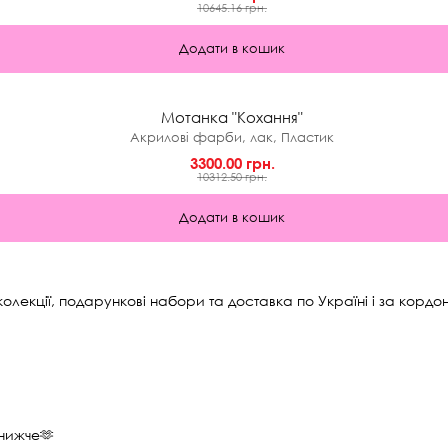
10645.16 грн.
Додати в кошик
★
0.0 (0)
Мотанка "Кохання"
Акрилові фарби, лак, Пластик
3300.00 грн.
10312.50 грн.
Додати в кошик
олекції, подарункові набори та доставка по Україні і за кордон
 нижче🫶