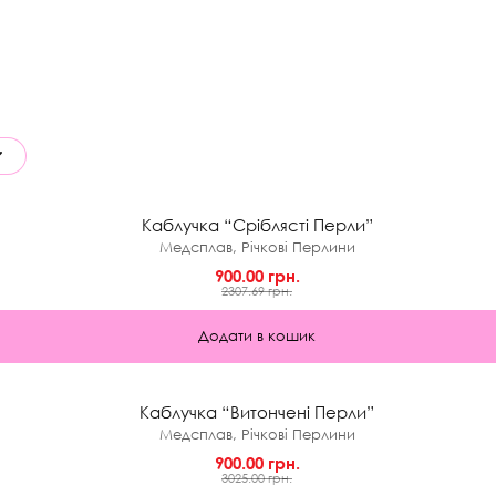
★
0.0 (0)
Каблучка “Сріблясті Перли”
Медсплав, Річкові Перлини
900.00 грн.
2307.69 грн.
Додати в кошик
★
0.0 (0)
Каблучка “Витончені Перли”
Медсплав, Річкові Перлини
900.00 грн.
3025.00 грн.