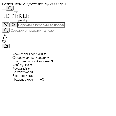
Безкоштовна доставка від 3000 грн
Кольє та Горлиці
▼
Сережки та Кафи
▼
Браслети та Анклети
▼
Каблучки
▼
Колекції
▼
Бестселери
Розпродаж
Подарунки 1+1=3