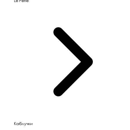
Le'Perle
Каблучки