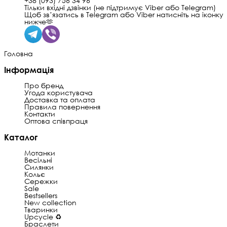
+38 (093) 756 34 96
Тільки вхідні дзвінки (не підтримує Viber або Telegram)
Щоб звʼязатись в Telegram або Viber натисніть на іконку
нижче🫶
Головна
Інформація
Про бренд
Угода користувача
Доставка та оплата
Правила повернення
Контакти
Оптова співпраця
Каталог
Мотанки
Весільні
Силянки
Кольє
Сережки
Sale
Bestsellers
New collection
Тваринки
Upcycle ♻️
Браслети