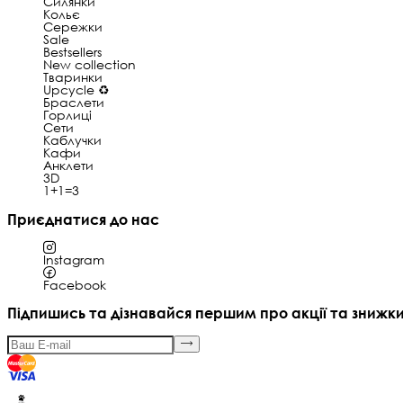
Силянки
Кольє
Сережки
Sale
Bestsellers
New collection
Тваринки
Upcycle ♻️
Браслети
Горлиці
Сети
Каблучки
Кафи
Анклети
3D
1+1=3
Приєднатися до нас
Instagram
Facebook
Підпишись та дізнавайся першим про акції та знижк