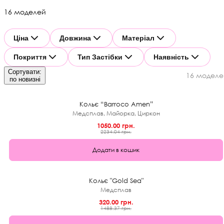
16 моделей
Ціна
Довжина
Матеріал
Покриття
Тип Застібки
Наявність
Сортувати:
16 моделе
★
по новизні
0.0 (0)
53%
Кольє “Barroco Amen”
Медсплав, Майорка, Циркон
1050.00 грн.
2234.04 грн.
Додати в кошик
★
0.0 (0)
1+1
Кольє "Gold Sea"
Медсплав
320.00 грн.
1488.37 грн.