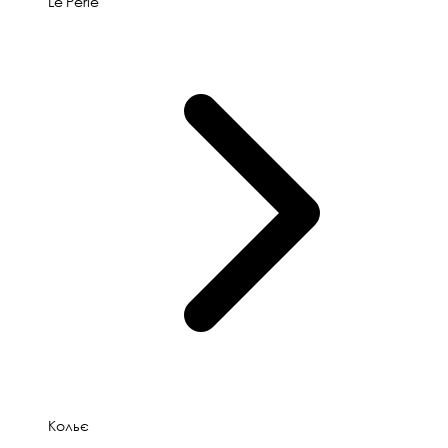
Le'Perle
Кольє