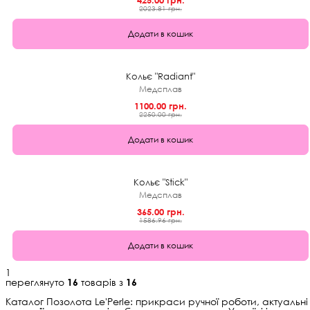
2023.81 грн.
Додати в кошик
★
5.0 (5)
51%
Кольє "Radiant"
Медсплав
1100.00 грн.
2250.00 грн.
Додати в кошик
★
0.0 (0)
1+1
Кольє "Stick"
Медсплав
365.00 грн.
1586.96 грн.
Додати в кошик
1
переглянуто
16
товарів з
16
Каталог Позолота Le'Perle: прикраси ручної роботи, актуальні