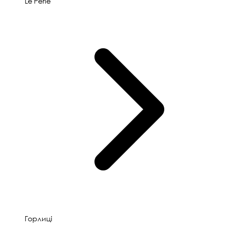
Le'Perle
Горлиці