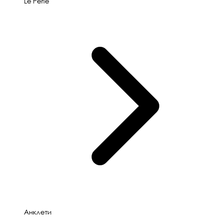
Le'Perle
Анклети