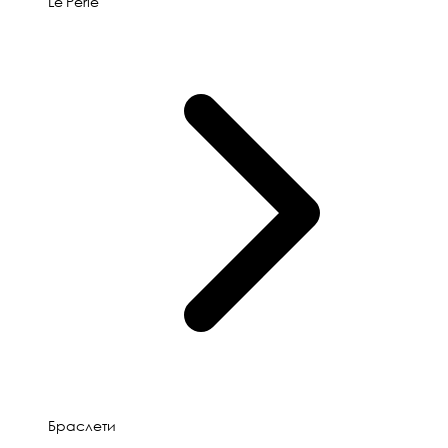
Le'Perle
Браслети