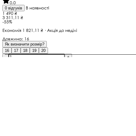
0.0
В наявності
0 відгуків
1 490 ₴
3 311,11 ₴
-55%
Економія 1 821,11 ₴ · Акція до неділі
Довжина:
16
Як визначити розмір?
16
17
18
19
20
-
+
Додати в кошик · 1 490 ₴
Pay
Не тьмяніє
Гіпоалергенно
Медсплав, Річкові Перлини
Не окислюється
Гарантія
1 місяців