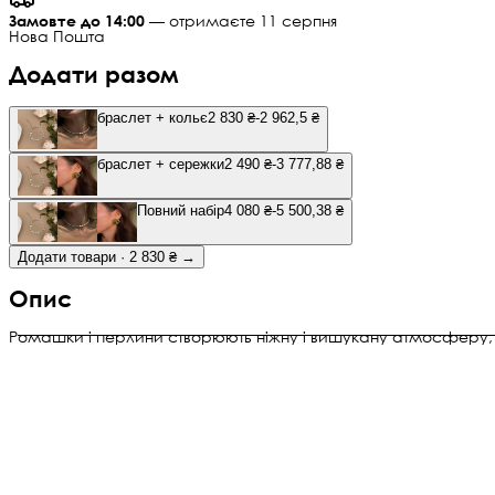
Замовте до 14:00
— отримаєте 11 серпня
Нова Пошта
Додати разом
браслет + кольє
2 830 ₴
-2 962,5 ₴
браслет + сережки
2 490 ₴
-3 777,88 ₴
Повний набір
4 080 ₴
-5 500,38 ₴
Додати товари · 2 830 ₴ →
Опис
Ромашки і перлини створюють ніжну і вишукану атмосферу,
яка привертає увагу та підкреслює індивідуальність. Ніжні та
унікальні квіточки у поєднанні з перлами, доповнять ваш обра
як вдень, так і на вечірці. Кожна деталь була ретельно
продумана, щоб підкреслити природну гармонію і витончену
красу цього прикраси.
Авторська робота.
Виготовлено вручну майстернею
Le Perle, кожен виріб унікальний.