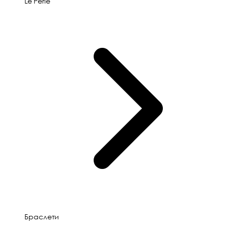
Le'Perle
Браслети