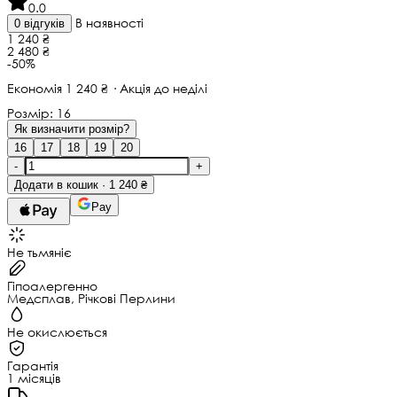
0.0
В наявності
0 відгуків
1 240 ₴
2 480 ₴
-50%
Економія 1 240 ₴ · Акція до неділі
Розмір:
16
Як визначити розмір?
16
17
18
19
20
-
+
Додати в кошик · 1 240 ₴
Pay
Не тьмяніє
Гіпоалергенно
Медсплав, Річкові Перлини
Не окислюється
Гарантія
1 місяців