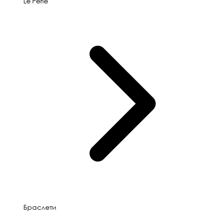
Le'Perle
Браслети