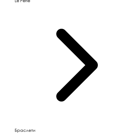
Le'Perle
Браслети