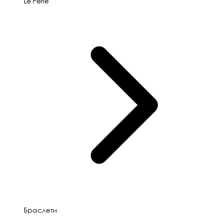
Le'Perle
Браслети