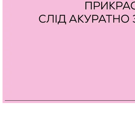
3D · Акрилові фарби · лак