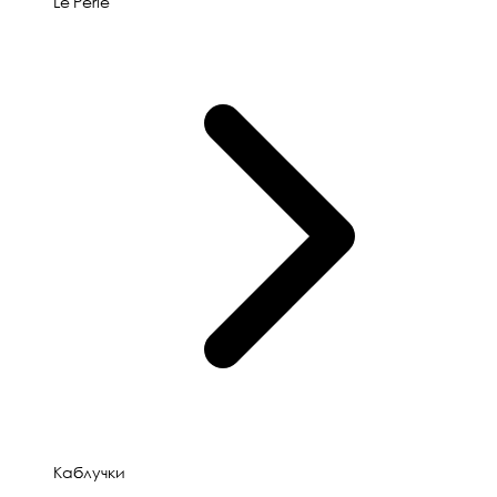
Le'Perle
Каблучки