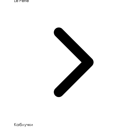
Le'Perle
Каблучки