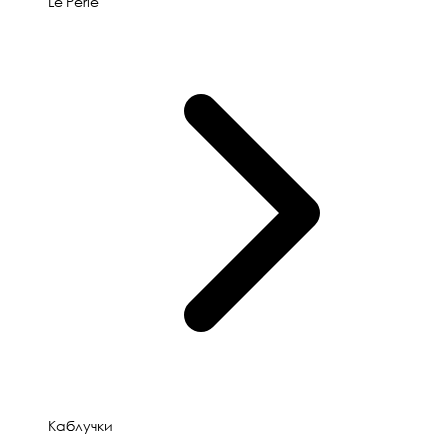
Le'Perle
Каблучки