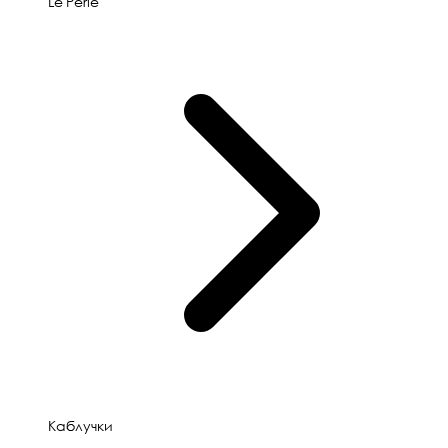
Le'Perle
Каблучки