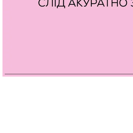
Каблучки · Медсплав · Епоксидна смола
Каблучка "Квітуча Зелень"