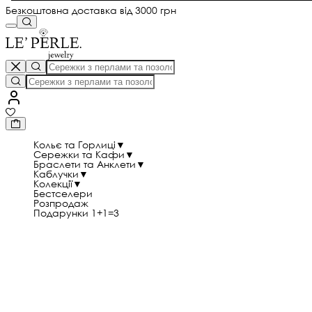
Безкоштовна доставка від 3000 грн
Кольє та Горлиці
▼
Сережки та Кафи
▼
Браслети та Анклети
▼
Каблучки
▼
Колекції
▼
Бестселери
Розпродаж
Подарунки 1+1=3