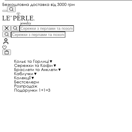
Безкоштовна доставка від 3000 грн
Кольє та Горлиці
▼
Сережки та Кафи
▼
Браслети та Анклети
▼
Каблучки
▼
Колекції
▼
Бестселери
Розпродаж
Подарунки 1+1=3