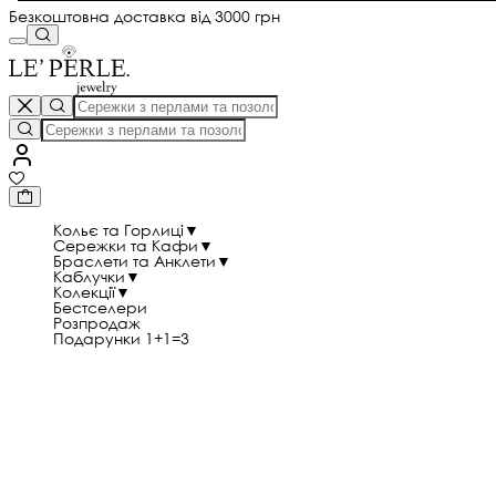
Безкоштовна доставка від 3000 грн
Кольє та Горлиці
▼
Сережки та Кафи
▼
Браслети та Анклети
▼
Каблучки
▼
Колекції
▼
Бестселери
Розпродаж
Подарунки 1+1=3