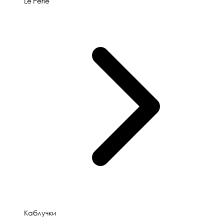
Le'Perle
Каблучки