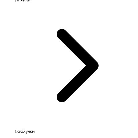
Le'Perle
Каблучки