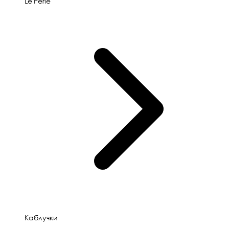
Le'Perle
Каблучки