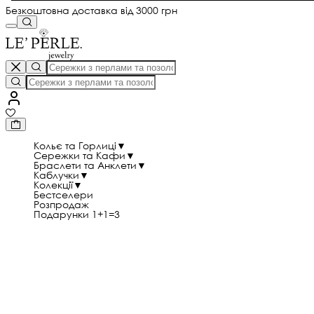
Безкоштовна доставка від 3000 грн
Кольє та Горлиці
▼
Сережки та Кафи
▼
Браслети та Анклети
▼
Каблучки
▼
Колекції
▼
Бестселери
Розпродаж
Подарунки 1+1=3