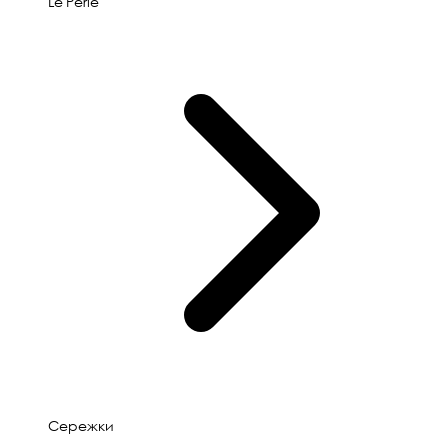
Le'Perle
Сережки