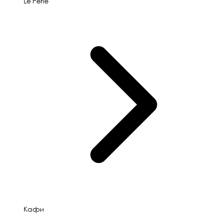
Le'Perle
Кафи