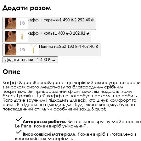
Додати разом
кафф + сережки
1 490 ₴
-2 292,46 ₴
кафф + кольє
1 400 ₴
-3 102,91 ₴
Повний набір
2 190 ₴
-4 467,46 ₴
Додати товари · 1 490 ₴ →
Опис
Кафф &quot;Весна&quot; - це чарівний аксесуар, створени
з високоякісного медсплаву та благородним срібним
покриттям. Він прикрашений фіанітами, які надають йому
блиск і розкіш. Цей кафф не потребує проколу, що робить
його дуже зручним і підходить для всіх, хто цінує комфорт та
стиль. Він ідеально підходить для будь-якого випадку, будь то
повсякденний стиль чи особливий захід.&quot;
Авторська робота.
Виготовлено вручну майстернею
Le Perle, кожен виріб унікальний.
Високоякісні матеріали.
Кожен виріб виготовлено з
високоякісних матеріалів.