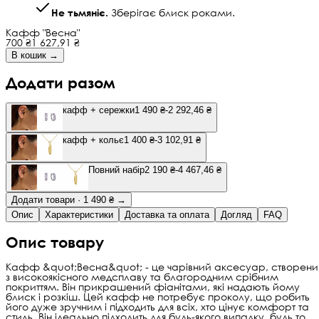
Не тьмяніє.
Зберігає блиск роками.
Кафф "Весна"
700 ₴
1 627,91 ₴
В кошик →
Додати разом
кафф + сережки
1 490 ₴
-2 292,46 ₴
кафф + кольє
1 400 ₴
-3 102,91 ₴
Повний набір
2 190 ₴
-4 467,46 ₴
Додати товари · 1 490 ₴ →
Опис
Характеристики
Доставка та оплата
Догляд
FAQ
Опис товару
Кафф &quot;Весна&quot; - це чарівний аксесуар, створени
з високоякісного медсплаву та благородним срібним
покриттям. Він прикрашений фіанітами, які надають йому
блиск і розкіш. Цей кафф не потребує проколу, що робить
його дуже зручним і підходить для всіх, хто цінує комфорт та
стиль. Він ідеально підходить для будь-якого випадку, будь то