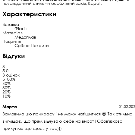
повсякденний стиль чи особливий захід.&quot;
Характеристики
Вставка
Фіаніт
Матеріал
Медсплав
Покриття
Срібне Покриття
Відгуки
3
5.0
3 оцінок
5
100%
4
0%
3
0%
2
0%
1
0%
Марта
01.02.20
Замовила цю прикрасу і не можу натішитися 😍 Так стильно
виглядає, що прям відчуваю себе на висоті! Обов'язково
прикуплю ще щось у вас)))