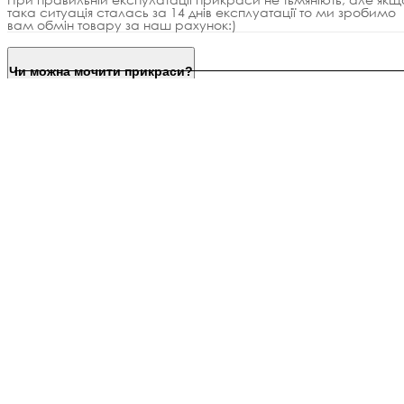
така ситуація сталась за 14 днів експлуатації то ми зробимо
вам обмін товару за наш рахунок:)
Чи можна мочити прикраси?
Доставка та оплата
Безкоштовна доставка
Гарантія на вироби