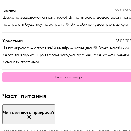
Іванна
22.03.20
Шалено задоволена покупкою! Ця прикраса додає весняног
настрою в будь-яку пору року ✨ Ви робите чудові речі, дякую!
Христина
25.02.20
Ця прикраса – справжній витвір мистецтва 🌸 Вона настільки
легка та зручна, що взагалі забула про неї, але компліменти
лунають постійно!
Написати відгук
Часті питання
Чи тьмяніють прикраси?
При правильній експулатації прикраси не тьмяніють, але якщ