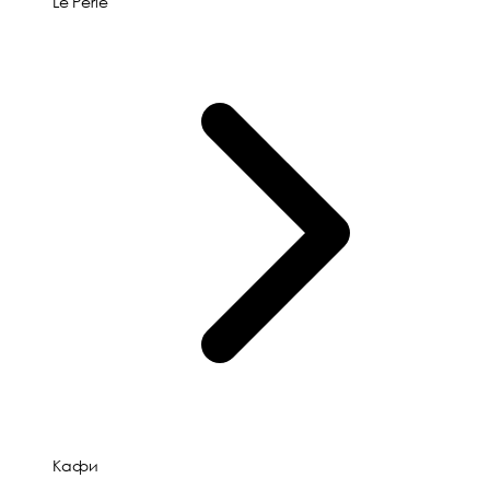
Le'Perle
Кафи