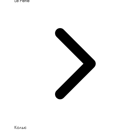
Le'Perle
Кольє