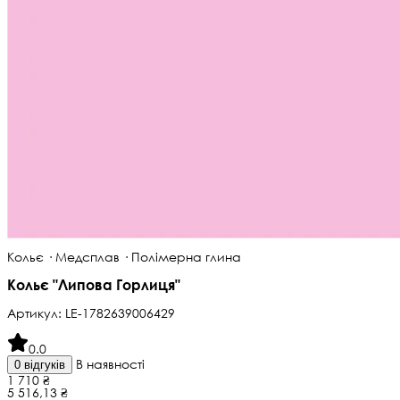
Кольє · Медсплав · Полімерна глина
Кольє "Липова Горлиця"
Артикул:
LE-1782639006429
0.0
В наявності
0 відгуків
1 710 ₴
5 516,13 ₴