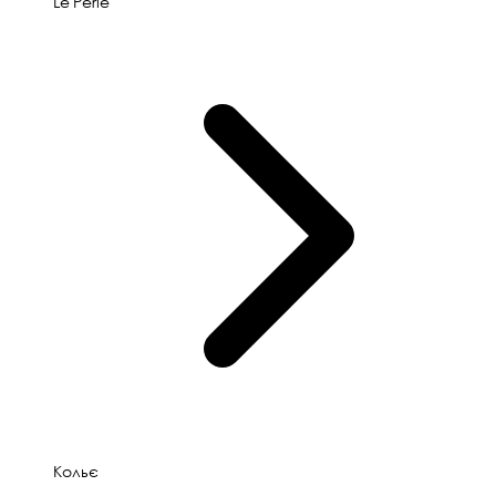
Le'Perle
Кольє