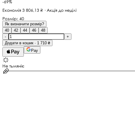
-69%
Економія 3 806,13 ₴ · Акція до неділі
Розмір:
40
Як визначити розмір?
40
42
44
46
48
-
+
Додати в кошик · 1 710 ₴
Pay
Не тьмяніє
Гіпоалергенно
Медсплав, Полімерна глина, Цитрин крихта
Не окислюється
Гарантія
1 місяців
Замовте до 14:00
— отримаєте 12 серпня
Нова Пошта