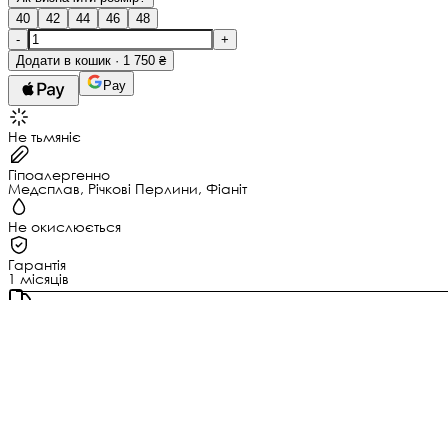
40
42
44
46
48
-
+
Додати в кошик · 1 750 ₴
Pay
Не тьмяніє
Гіпоалергенно
Медсплав, Річкові Перлини, Фіаніт
Не окислюється
Гарантія
1 місяців
Замовте до 14:00
— отримаєте 10 серпня
Нова Пошта
Додати разом
кольє + сережки
2 900 ₴
-4 200,82 ₴