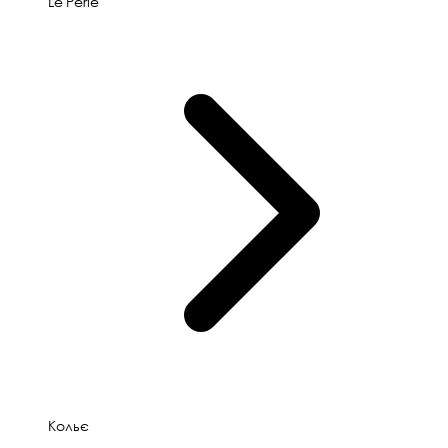
Le'Perle
Кольє