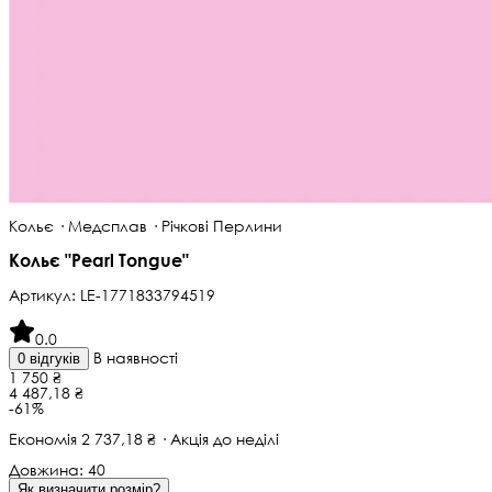
Кольє · Медсплав · Річкові Перлини
Кольє "Pearl Tongue"
Артикул:
LE-1771833794519
0.0
В наявності
0 відгуків
1 750 ₴
4 487,18 ₴
-61%
Економія 2 737,18 ₴ · Акція до неділі
Довжина:
40
Як визначити розмір?