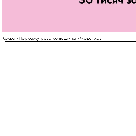
Кольє · Перламутрова конюшина · Медсплав
Кольє "Sea Vibe"
Артикул:
LE-1782210602733
0.0
В наявності
0 відгуків
2 590 ₴
7 848,48 ₴
-67%
Економія 5 258,48 ₴ · Акція до неділі
Розмір:
36
Як визначити розмір?
36
38
40
42
44
-
+
Додати в кошик · 2 590 ₴