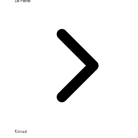
Le'Perle
Кольє