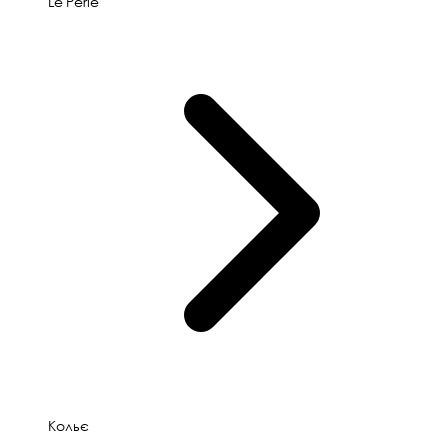
Le'Perle
Кольє