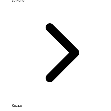
Le'Perle
Кольє