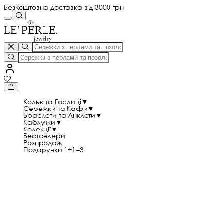
Безкоштовна доставка від 3000 грн
Кольє та Горлиці
▼
Сережки та Кафи
▼
Браслети та Анклети
▼
Каблучки
▼
Колекції
▼
Бестселери
Розпродаж
Подарунки 1+1=3