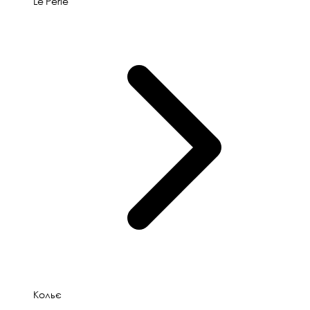
Le'Perle
Кольє