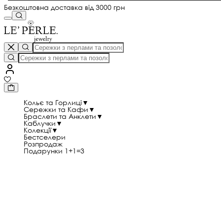
Безкоштовна доставка від 3000 грн
Кольє та Горлиці
▼
Сережки та Кафи
▼
Браслети та Анклети
▼
Каблучки
▼
Колекції
▼
Бестселери
Розпродаж
Подарунки 1+1=3