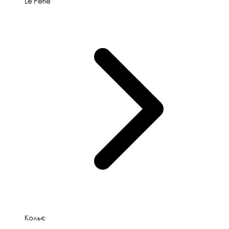
Le'Perle
Кольє