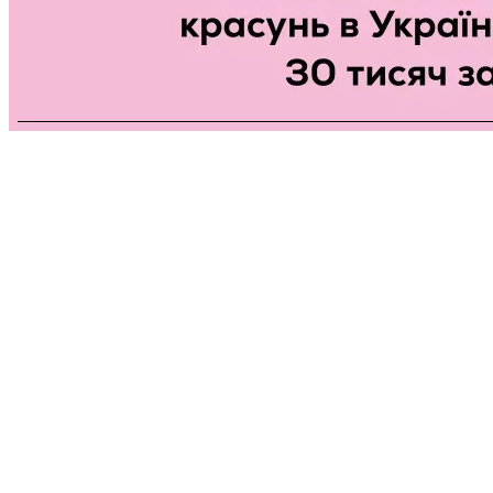
Кольє · Річкові Перлини
Кольє "Glow Clover"
Артикул:
2514240718
5.0
В наявності
1 відгук
1 750 ₴
3 888,89 ₴
-55%
Економія 2 138,89 ₴ · Акція до неділі
Довжина:
40
Як визначити розмір?