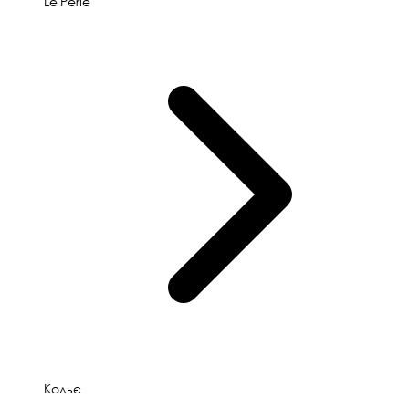
Le'Perle
Кольє