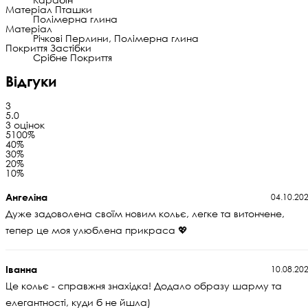
Матеріал Пташки
Полімерна глина
Матеріал
Річкові Перлини, Полімерна глина
Покриття Застібки
Срібне Покриття
Відгуки
3
5.0
3 оцінок
5
100%
4
0%
3
0%
2
0%
1
0%
Ангеліна
04.10.20
Дуже задоволена своїм новим кольє, легке та витончене,
тепер це моя улюблена прикраса 💖
Іванна
10.08.20
Це кольє - справжня знахідка! Додало образу шарму та
елегантності, куди б не йшла)