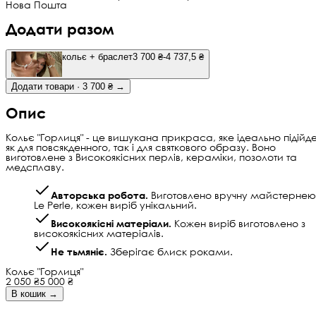
Нова Пошта
Додати разом
кольє + браслет
3 700 ₴
-4 737,5 ₴
Додати товари · 3 700 ₴ →
Опис
Кольє "Горлиця" - це вишукана прикраса, яке ідеально підійд
як для повсякденного, так і для святкового образу. Воно
виготовлене з Високоякісних перлів, кераміки, позолоти та
медсплаву.
Авторська робота.
Виготовлено вручну майстернею
Le Perle, кожен виріб унікальний.
Високоякісні матеріали.
Кожен виріб виготовлено з
високоякісних матеріалів.
Не тьмяніє.
Зберігає блиск роками.
Кольє "Горлиця"
2 050 ₴
5 000 ₴
В кошик →