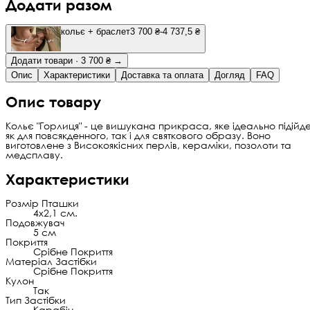
Додати разом
кольє + браслет
3 700 ₴
-4 737,5 ₴
Додати товари · 3 700 ₴ →
Опис
Характеристики
Доставка та оплата
Догляд
FAQ
Опис товару
Кольє "Горлиця" - це вишукана прикраса, яке ідеально підійд
як для повсякденного, так і для святкового образу. Воно
виготовлене з Високоякісних перлів, кераміки, позолоти та
медсплаву.
Характеристики
Розмір Пташки
4х2,1 см.
Подовжувач
5 см
Покриття
Срібне Покриття
Матеріал Застібки
Срібне Покриття
Кулон
Так
Тип Застібки
Карабін