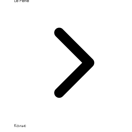
Le'Perle
Кольє