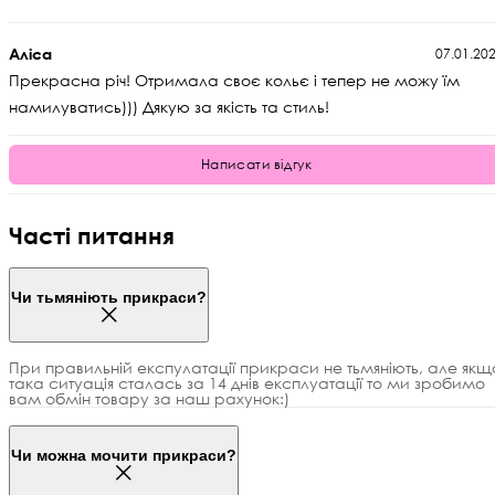
Аліса
07.01.20
Прекрасна річ! Отримала своє кольє і тепер не можу їм
намилуватись))) Дякую за якість та стиль!
Написати відгук
Часті питання
Чи тьмяніють прикраси?
При правильній експулатації прикраси не тьмяніють, але якщ
така ситуація сталась за 14 днів експлуатації то ми зробимо
вам обмін товару за наш рахунок:)
Чи можна мочити прикраси?