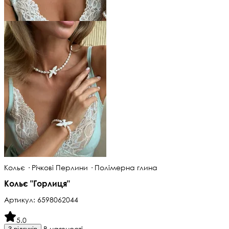
Кольє · Річкові Перлини · Полімерна глина
Кольє "Горлиця"
Артикул:
6598062044
5.0
В наявності