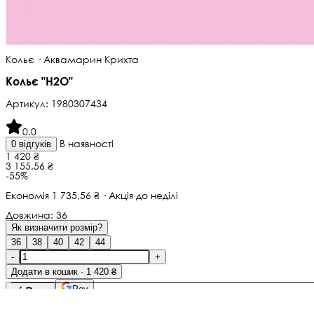
Кольє · Аквамарин Крихта
Кольє "H2O"
Артикул:
1980307434
0.0
В наявності
0 відгуків
1 420 ₴
3 155,56 ₴
-55%
Економія 1 735,56 ₴ · Акція до неділі
Довжина:
36
Як визначити розмір?
36
38
40
42
44
-
+
Додати в кошик · 1 420 ₴
Pay