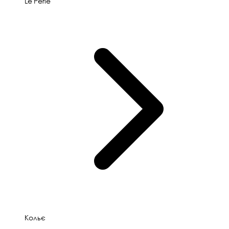
Le'Perle
Кольє