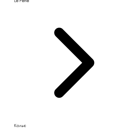
Le'Perle
Кольє