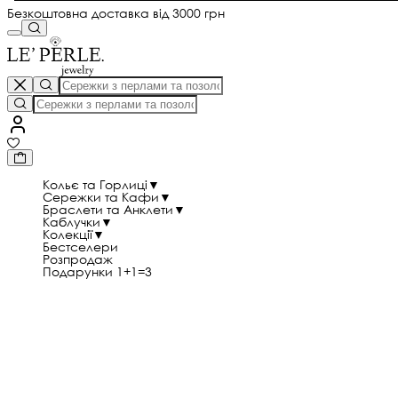
Безкоштовна доставка від 3000 грн
Кольє та Горлиці
▼
Сережки та Кафи
▼
Браслети та Анклети
▼
Каблучки
▼
Колекції
▼
Бестселери
Розпродаж
Подарунки 1+1=3