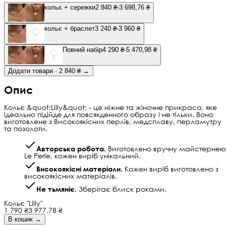
кольє + сережки
2 840 ₴
-3 698,76 ₴
кольє + браслет
3 240 ₴
-3 960 ₴
Повний набір
4 290 ₴
-5 470,98 ₴
Додати товари · 2 840 ₴ →
Опис
Кольє &quot;Lilly&quot; - це ніжне та жіночне прикраса, яке
ідеально підійде для повсякденного образу і не тільки. Воно
виготовлене з Високоякісних перлів, медсплаву, перламутру
та позолоти.
Авторська робота.
Виготовлено вручну майстернею
Le Perle, кожен виріб унікальний.
Високоякісні матеріали.
Кожен виріб виготовлено з
високоякісних матеріалів.
Не тьмяніє.
Зберігає блиск роками.
Кольє "Lilly"
1 790 ₴
3 977,78 ₴
В кошик →