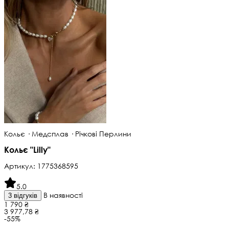
Кольє · Медсплав · Річкові Перлини
Кольє "Lilly"
Артикул:
1775368595
5.0
В наявності
3 відгуків
1 790 ₴
3 977,78 ₴
-55%