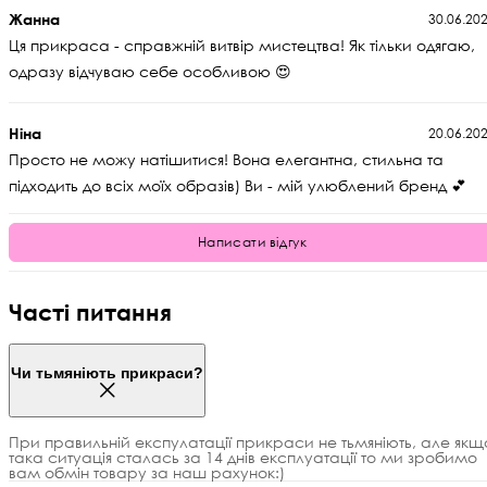
Жанна
30.06.20
Ця прикраса - справжній витвір мистецтва! Як тільки одягаю,
одразу відчуваю себе особливою 😍
Ніна
20.06.20
Просто не можу натішитися! Вона елегантна, стильна та
підходить до всіх моїх образів) Ви - мій улюблений бренд 💕
Написати відгук
Часті питання
Чи тьмяніють прикраси?
При правильній експулатації прикраси не тьмяніють, але якщ
така ситуація сталась за 14 днів експлуатації то ми зробимо
вам обмін товару за наш рахунок:)