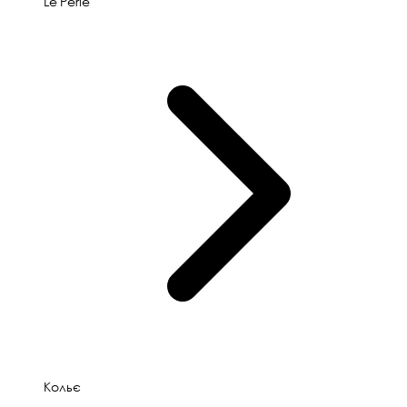
Le'Perle
Кольє