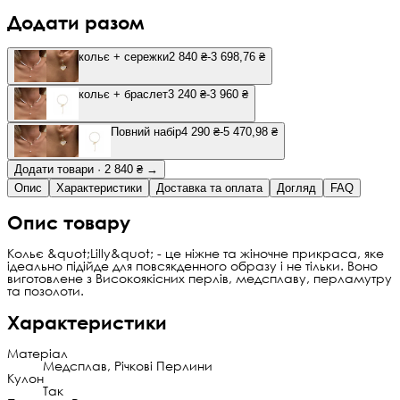
Додати разом
кольє + сережки
2 840 ₴
-3 698,76 ₴
кольє + браслет
3 240 ₴
-3 960 ₴
Повний набір
4 290 ₴
-5 470,98 ₴
Додати товари · 2 840 ₴ →
Опис
Характеристики
Доставка та оплата
Догляд
FAQ
Опис товару
Кольє &quot;Lilly&quot; - це ніжне та жіночне прикраса, яке
ідеально підійде для повсякденного образу і не тільки. Воно
виготовлене з Високоякісних перлів, медсплаву, перламутру
та позолоти.
Характеристики
Матеріал
Медсплав, Річкові Перлини
Кулон
Так