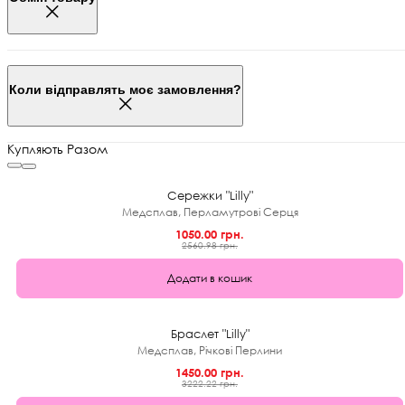
Коли відправлять моє замовлення?
Купляють Разом
★
0.0 (0)
59%
Сережки "Lilly"
Медсплав, Перламутрові Серця
1050.00 грн.
2560.98 грн.
Додати в кошик
★
0.0 (0)
55%
Браслет "Lilly"
Медсплав, Річкові Перлини
1450.00 грн.
3222.22 грн.