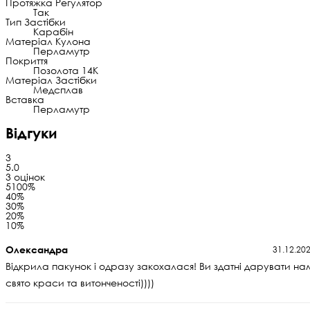
Протяжка Регулятор
Так
Тип Застібки
Карабін
Матеріал Кулона
Перламутр
Покриття
Позолота 14К
Матеріал Застібки
Медсплав
Вставка
Перламутр
Відгуки
3
5.0
3 оцінок
5
100%
4
0%
3
0%
2
0%
1
0%
Олександра
31.12.20
Відкрила пакунок і одразу закохалася! Ви здатні дарувати на
свято краси та витонченості))))