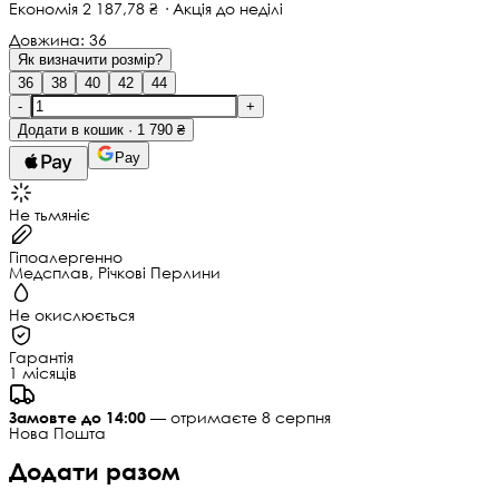
Економія 2 187,78 ₴ · Акція до неділі
Довжина:
36
Як визначити розмір?
36
38
40
42
44
-
+
Додати в кошик · 1 790 ₴
Pay
Не тьмяніє
Гіпоалергенно
Медсплав, Річкові Перлини
Не окислюється
Гарантія
1 місяців
Замовте до 14:00
— отримаєте 8 серпня
Нова Пошта
Додати разом