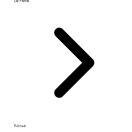
Le'Perle
Кольє