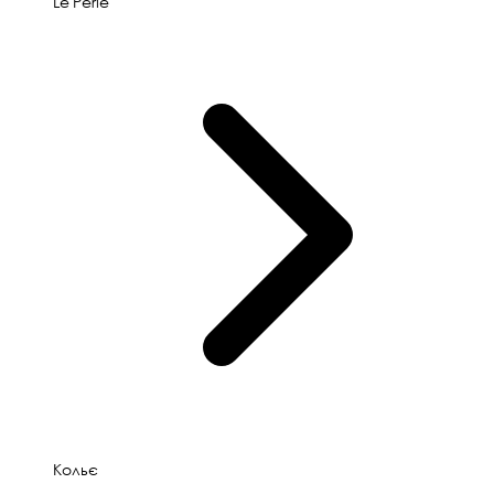
Le'Perle
Кольє