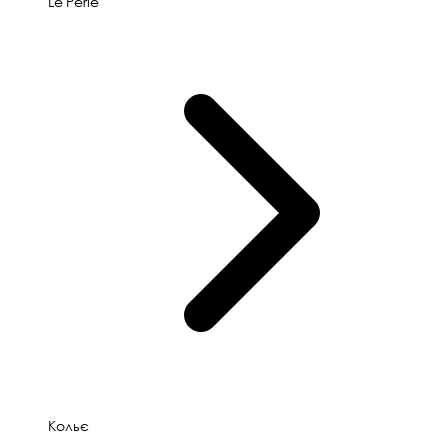
Le'Perle
Кольє