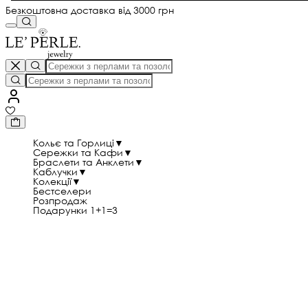
Безкоштовна доставка від 3000 грн
Кольє та Горлиці
▼
Сережки та Кафи
▼
Браслети та Анклети
▼
Каблучки
▼
Колекції
▼
Бестселери
Розпродаж
Подарунки 1+1=3