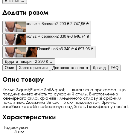
В кошик →
Додати разом
кольє + браслет
2 290 ₴
-2 747,96 ₴
кольє + сережки
2 330 ₴
-3 646,74 ₴
Повний набір
3 340 ₴
-4 697,96 ₴
Додати товари · 2 290 ₴ →
Опис
Характеристики
Доставка та оплата
Догляд
FAQ
Опис товару
Кольє &quot;Purple Sofi&quot; — витончена прикраса, що
поєднує елегантність та сучасний стиль. Виготовлене з
ювелірного скла, фіанітів і медичного сплаву зі срібним
покриттям. Довжина 36 см + 5 см подовжувач. Зручна
застібка-карабін забезпечує надійність і комфорт у носінні.
Характеристики
Подовжувач
5 см