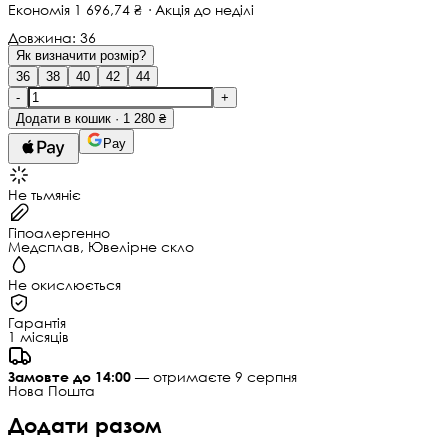
Економія 1 696,74 ₴ · Акція до неділі
Довжина:
36
Як визначити розмір?
36
38
40
42
44
-
+
Додати в кошик · 1 280 ₴
Pay
Не тьмяніє
Гіпоалергенно
Медсплав, Ювелірне скло
Не окислюється
Гарантія
1 місяців
Замовте до 14:00
— отримаєте 9 серпня
Нова Пошта
Додати разом