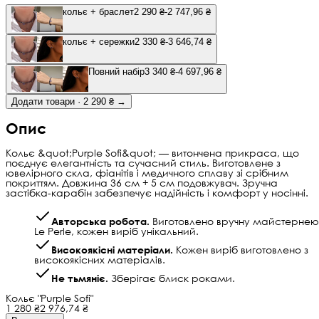
кольє + браслет
2 290 ₴
-2 747,96 ₴
кольє + сережки
2 330 ₴
-3 646,74 ₴
Повний набір
3 340 ₴
-4 697,96 ₴
Додати товари · 2 290 ₴ →
Опис
Кольє &quot;Purple Sofi&quot; — витончена прикраса, що
поєднує елегантність та сучасний стиль. Виготовлене з
ювелірного скла, фіанітів і медичного сплаву зі срібним
покриттям. Довжина 36 см + 5 см подовжувач. Зручна
застібка-карабін забезпечує надійність і комфорт у носінні.
Авторська робота.
Виготовлено вручну майстернею
Le Perle, кожен виріб унікальний.
Високоякісні матеріали.
Кожен виріб виготовлено з
високоякісних матеріалів.
Не тьмяніє.
Зберігає блиск роками.
Кольє "Purple Sofi"
1 280 ₴
2 976,74 ₴