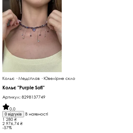
Кольє · Медсплав · Ювелірне скло
Кольє "Purple Sofi"
Артикул:
8298137749
0.0
В наявності
0 відгуків
1 280 ₴
2 976,74 ₴
-57%