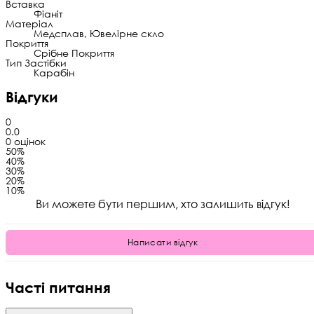
Вставка
Фіаніт
Матеріал
Медсплав, Ювелірне скло
Покриття
Срібне Покриття
Тип Застібки
Карабін
Відгуки
0
0.0
0 оцінок
5
0%
4
0%
3
0%
2
0%
1
0%
Ви можете бути першим, хто залишить відгук!
Написати відгук
Часті питання