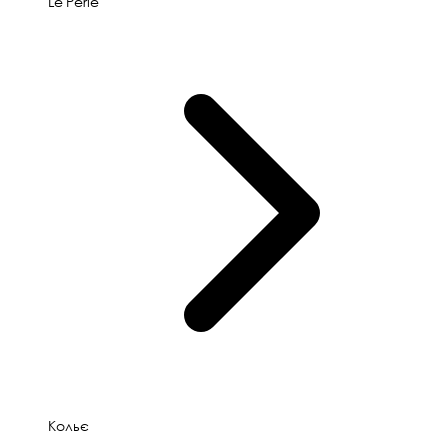
Le'Perle
Кольє