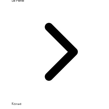
Le'Perle
Кольє