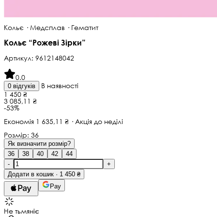
Кольє · Медсплав · Гематит
Кольє “Рожеві Зірки”
Артикул:
9612148042
0.0
В наявності
0 відгуків
1 450 ₴
3 085,11 ₴
-53%
Економія 1 635,11 ₴ · Акція до неділі
Розмір:
36
Як визначити розмір?
36
38
40
42
44
-
+
Додати в кошик · 1 450 ₴
Pay
Не тьмяніє