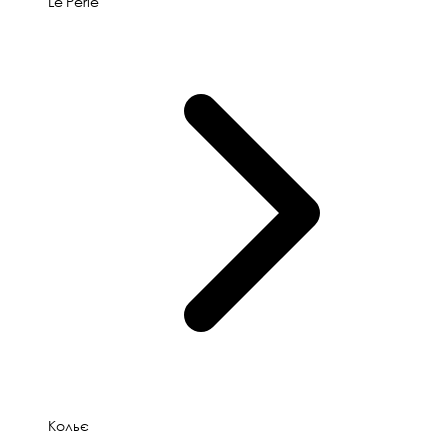
Le'Perle
Кольє