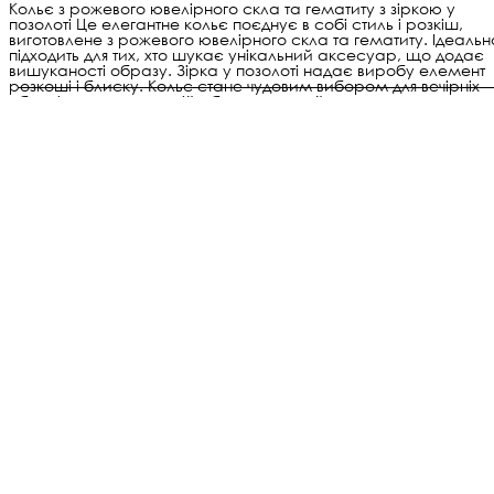
Кольє з рожевого ювелірного скла та гематиту з зіркою у
позолоті Це елегантне кольє поєднує в собі стиль і розкіш,
виготовлене з рожевого ювелірного скла та гематиту. Ідеальн
підходить для тих, хто шукає унікальний аксесуар, що додає
вишуканості образу. Зірка у позолоті надає виробу елемент
розкоші і блиску. Кольє стане чудовим вибором для вечірніх
образів, святкових подій або як стильний акцент в
повсякденному житті. Ідеально поєднується з різними стилями
додаючи елегантність та неповторний шарм.
Авторська робота.
Виготовлено вручну майстернею
Le Perle, кожен виріб унікальний.
Високоякісні матеріали.
Кожен виріб виготовлено з
високоякісних матеріалів.
Не тьмяніє.
Зберігає блиск роками.
Кольє “Рожеві Зірки”
1 450 ₴
3 085,11 ₴
В кошик →
Додати разом
кольє + браслет
2 460 ₴
-3 088,52 ₴
кольє + сережки
2 460 ₴
-2 645,11 ₴